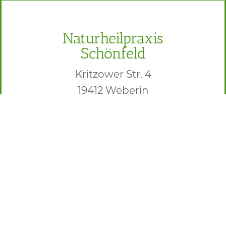
Naturheilpraxis
Schönfeld
Kritzower Str. 4
19412 Weberin
Tel.:
03863 / 555 301
Mobil:
0176 / 4888 2402
Email:
info@naturheilpraxis-
schoenfeld.de
(
Praxis Hamburg
: Hamburger Str.
208 in 22083 HH)