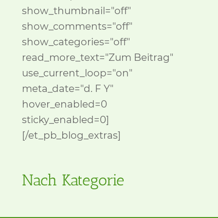
show_thumbnail="off"
show_comments="off"
show_categories="off"
read_more_text="Zum Beitrag"
use_current_loop="on"
meta_date="d. F Y"
hover_enabled=0
sticky_enabled=0]
[/et_pb_blog_extras]
Nach Kategorie