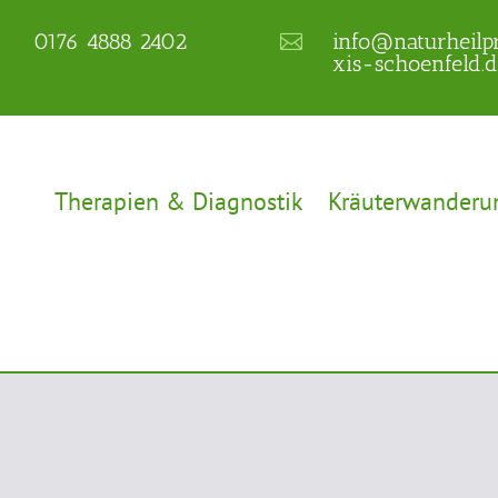
0176 4888 2402
info@naturheilp


xis-schoenfeld.d
Therapien & Diagnostik
Kräuterwanderu