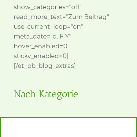
show_categories="off"
read_more_text="Zum Beitrag"
use_current_loop="on"
meta_date="d. F Y"
hover_enabled=0
sticky_enabled=0]
[/et_pb_blog_extras]
Nach Kategorie