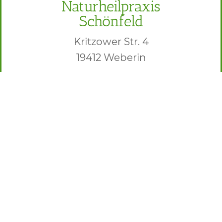
Naturheilpraxis
Schönfeld
Kritzower Str. 4
19412 Weberin
Tel.:
03863 / 555 301
Mobil:
0176 / 4888 2402
Email:
info@naturheilpraxis-
schoenfeld.de
(
Praxis Hamburg
: Hamburger Str.
208 in 22083 HH)
Wo finden Sie uns?