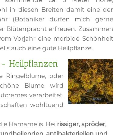
a stammende ca. 5 Meter hohe,
hl in diesen Breiten damit eine der
ahr (Botaniker dürfen mich gerne
iner Blütenpracht erfreuen. Zusammen
 vom Vorjahr eine morbide Schönheit
lis auch eine gute Heilpflanze.
 - Heilpflanzen
e Ringelblume, oder
schöne Blume wird
tcremes verarbeitet,
nschaften wohltuend
die Hamamelis. Bei
rissiger, spröder,
wundheilenden, antibakteriellen und