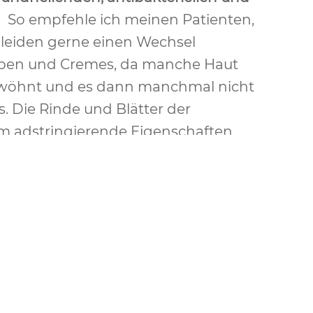
. So empfehle ich meinen Patienten,
 leiden gerne einen Wechsel
lben und Cremes, da manche Haut
gewöhnt und es dann manchmal nicht
s. Die Rinde und Blätter der
 adstringierende Eigenschaften
shalb ihre Verwendung auch
h bei Hämorrhoiden, Fissuren oder
 Schönfeld
Wo finden Sie
r. 4
Weberin liegt etwa 