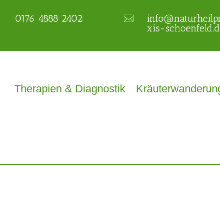
0176 4888 2402
info@naturheilp


xis-schoenfeld.d
Therapien & Diagnostik
Kräuterwanderun