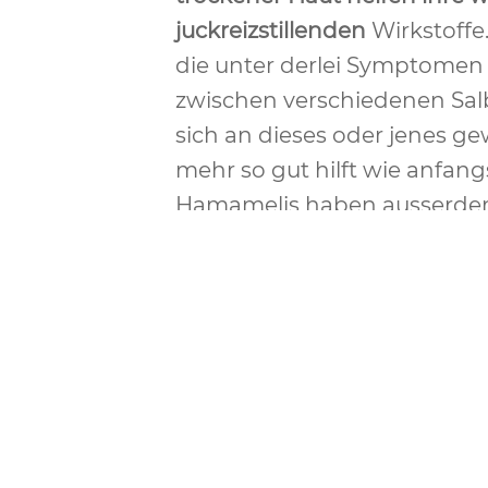
juckreizstillenden
Wirkstoffe
die unter derlei Symptomen
zwischen verschiedenen Sa
sich an dieses oder jenes 
mehr so gut hilft wie anfang
Hamamelis haben ausserdem
(enthalten Gerbstoffe) , we
besonders
im analen Bereic
Juckreiz
verschrieben wird.
Naturheilpraxis
Kritzower St