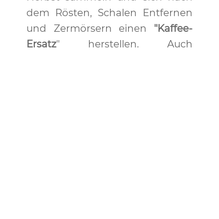
dem Rösten, Schalen Entfernen
und Zermörsern einen
"Kaffee-
Ersatz
" herstellen. Auch
Eichenmehl für die Ernährung
soll erwähnt werden. In Notzeiten
hat man es zum Brot backen
verwendet. Die Herstellung ist
allerdings ziemlich
arbeitsaufwendig: Nach dem
Rösten in der Pfanne werden die
Schalen entfernt und die
Eichelkerne 1-2 Tage um
Entbittern gewässert mit
mehrfachem Wasserwechsel,