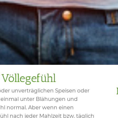
Völlegefühl
er unverträglichen Speisen oder
l einmal unter Blähungen und
 wohl normal. Aber wenn einen
hl nach jeder Mahlzeit bzw. täglich