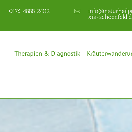
0176 4888 2402
info@naturheilp


xis-schoenfeld.d
Therapien & Diagnostik
Kräuterwanderu