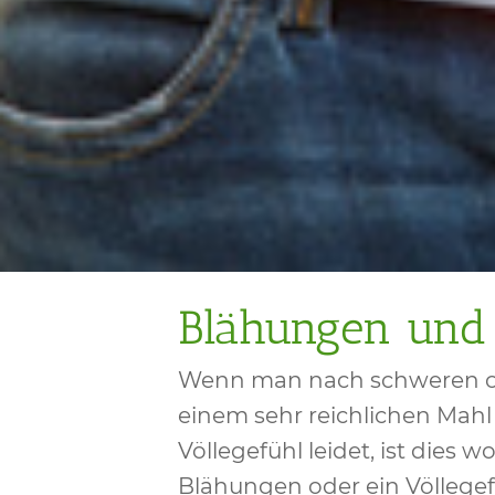
Blähungen und 
Wenn man nach schweren od
einem sehr reichlichen Mah
Völlegefühl leidet, ist dies
Blähungen oder ein Völlegefü